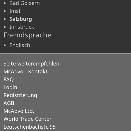
Bad Goisern
Imst
Salzburg
Innsbruck
Fremdsprache
Englisch
Seite weiterempfehlen
McAdvo - Kontakt
FAQ
Login
Registrierung
AGB
McAdvo Ltd.
World Trade Center
Leutschenbachstr. 95