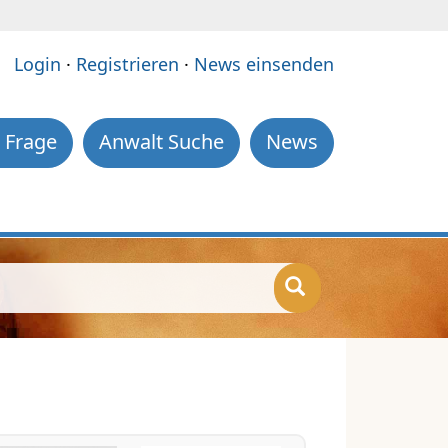
e:
Login
·
Registrieren
·
News einsenden
 Frage
Anwalt Suche
News