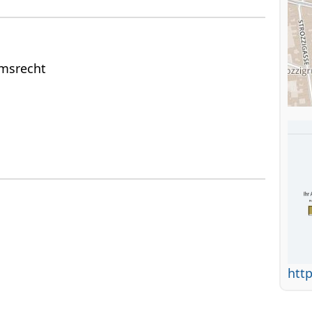
msrecht
http