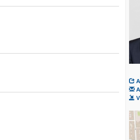
A
A
V