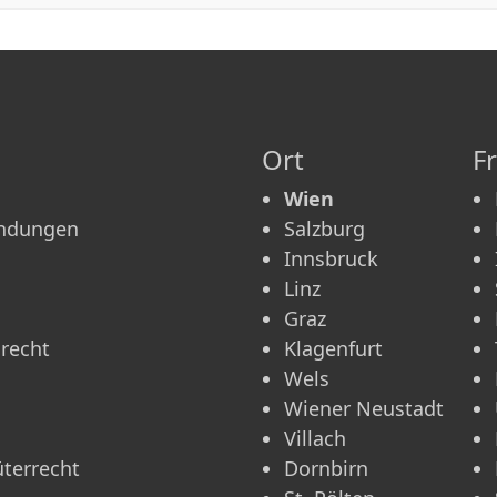
Ort
F
Wien
ündungen
Salzburg
Innsbruck
Linz
Graz
recht
Klagenfurt
Wels
Wiener Neustadt
Villach
üterrecht
Dornbirn