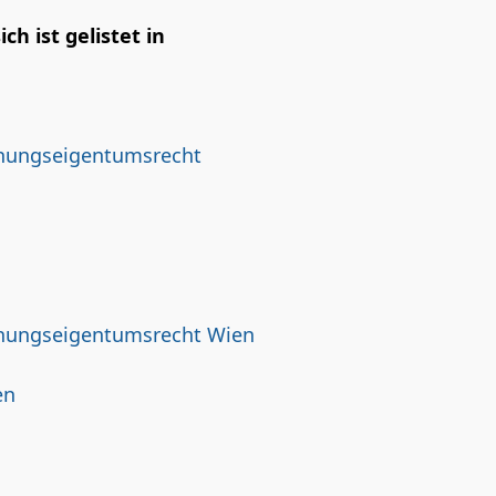
h ist gelistet in
nungseigentumsrecht
nungseigentumsrecht Wien
en