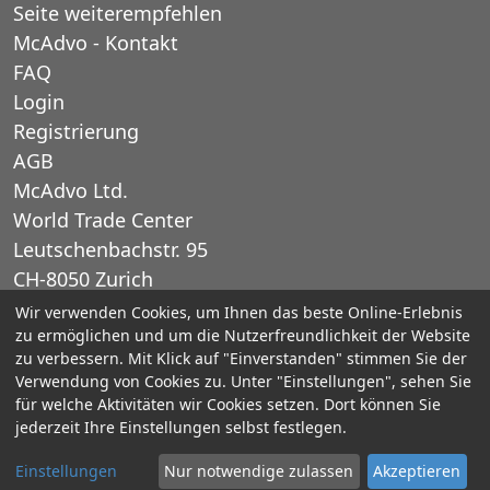
Seite weiterempfehlen
McAdvo - Kontakt
FAQ
Login
Registrierung
AGB
McAdvo Ltd.
World Trade Center
Leutschenbachstr. 95
CH-8050 Zurich
Schweiz
Wir verwenden Cookies, um Ihnen das beste Online-Erlebnis
zu ermöglichen und um die Nutzerfreundlichkeit der Website
zu verbessern. Mit Klick auf "Einverstanden" stimmen Sie der
E-Mail: office@mcadvo.com
Verwendung von Cookies zu. Unter "Einstellungen", sehen Sie
für welche Aktivitäten wir Cookies setzen. Dort können Sie
© 2005-2025 McAdvo Ltd.
jederzeit Ihre Einstellungen selbst festlegen.
Impressum
Datenschutz
Einstellungen
Nur notwendige zulassen
Akzeptieren
Kontaktieren Sie uns