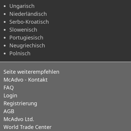
Ungarisch
Niederländisch
Serbo-Kroatisch
Slowenisch
Portugiesisch
Neugriechisch
Polnisch
Seite weiterempfehlen
McAdvo - Kontakt
FAQ
Login
Registrierung
AGB
McAdvo Ltd.
World Trade Center