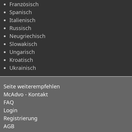
Französisch
Spanisch
Italienisch
Russisch
Neugriechisch
Slowakisch
Ungarisch
Kroatisch
Ukrainisch
Seite weiterempfehlen
McAdvo - Kontakt
FAQ
Login
Registrierung
AGB