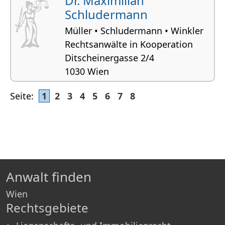
Dr. Maximilian
Schludermann
Müller • Schludermann • Winkler
Rechtsanwälte in Kooperation
Ditscheinergasse 2/4
1030 Wien
Liegenschafts- und Immobilienrecht,
Seite:
1
2
3
4
5
6
7
8
Gesellschaftsrecht,
Gesellschaftsgründungen,
Wirtschaftsrecht, Insolvenzrecht
Anwalt finden
Wien
Rechtsgebiete