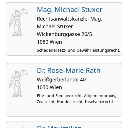
Mag. Michael Stuxer
Rechtsanwaltskanzlei Mag.
Michael Stuxer
Wickenburggasse 26/5
1080 Wien
Schadenersatz- und Gewährleistungsrecht,
Gesellschaftsrecht,
Gesellschaftsgründungen, Inkassowesen,
Exekutionsrecht, Transportrecht,
Dr. Rose-Marie Rath
Allgemeines Zivilrecht, Privatkonkurs,
Weißgerberlände 40
Prozeßführung
1030 Wien
Ehe- und Familienrecht, Allgemeinpraxis,
Zivilrecht, Handelsrecht, Insolvenzrecht