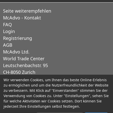
Seite weiterempfehlen
McAdvo - Kontakt
FAQ
Login
Registrierung
AGB
McAdvo Ltd.
World Trade Center
Leutschenbachstr. 95
CH-8050 Zurich
Schweiz
Wir verwenden Cookies, um Ihnen das beste Online-Erlebnis
zu ermöglichen und um die Nutzerfreundlichkeit der Website
zu verbessern. Mit Klick auf "Einverstanden" stimmen Sie der
E-Mail: office@mcadvo.com
Verwendung von Cookies zu. Unter "Einstellungen", sehen Sie
für welche Aktivitäten wir Cookies setzen. Dort können Sie
© 2005-2025 McAdvo Ltd.
jederzeit Ihre Einstellungen selbst festlegen.
Impressum
Datenschutz