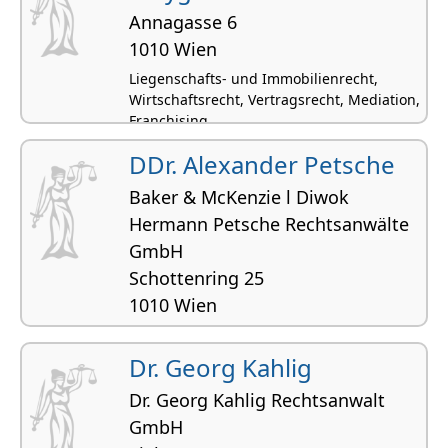
Annagasse 6
1010 Wien
Liegenschafts- und Immobilienrecht,
Wirtschaftsrecht, Vertragsrecht, Mediation,
Franchising
DDr. Alexander Petsche
Baker & McKenzie l Diwok
Hermann Petsche Rechtsanwälte
GmbH
Schottenring 25
1010 Wien
Wirtschaftsrecht, Kartellrecht,
Schiedsgerichtsbarkeit (Schiedsverfahren),
Dr. Georg Kahlig
Internationales Recht, Franchising
Dr. Georg Kahlig Rechtsanwalt
GmbH