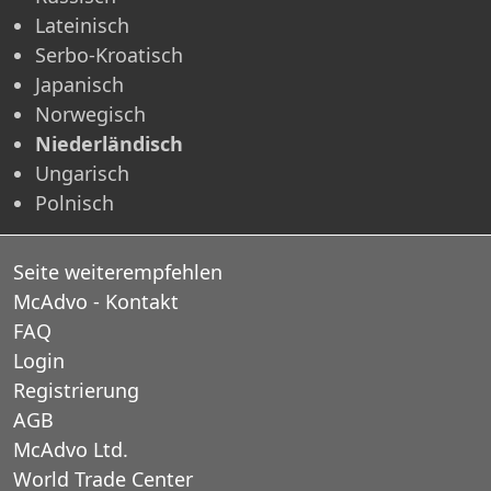
Lateinisch
Serbo-Kroatisch
Japanisch
Norwegisch
Niederländisch
Ungarisch
Polnisch
Seite weiterempfehlen
McAdvo - Kontakt
FAQ
Login
Registrierung
AGB
McAdvo Ltd.
World Trade Center