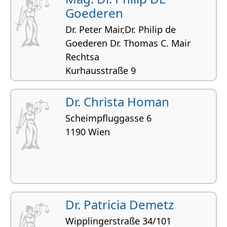
Goederen
Dr. Peter Mair,Dr. Philip de
Goederen Dr. Thomas C. Mair
Rechtsa
Kurhausstraße 9
4820 Bad Ischl
Dr. Christa Homan
Liegenschafts- und Immobilienrecht,
Allgemeinpraxis, Zivilrecht, Insolvenzrecht,
Scheimpfluggasse 6
Unternehmenssanierungen
1190 Wien
Dr. Patricia Demetz
Wipplingerstraße 34/101