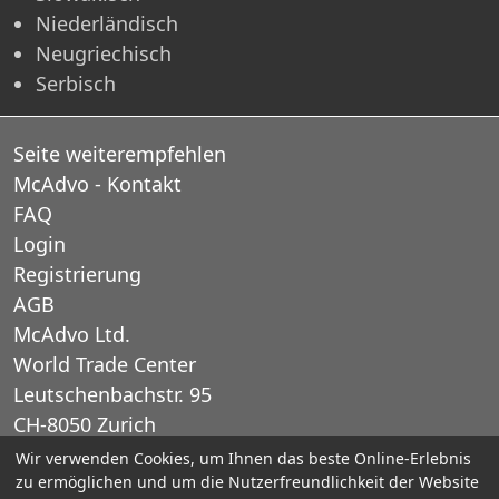
Niederländisch
Neugriechisch
Serbisch
Seite weiterempfehlen
McAdvo - Kontakt
FAQ
Login
Registrierung
AGB
McAdvo Ltd.
World Trade Center
Leutschenbachstr. 95
CH-8050 Zurich
Schweiz
Wir verwenden Cookies, um Ihnen das beste Online-Erlebnis
zu ermöglichen und um die Nutzerfreundlichkeit der Website