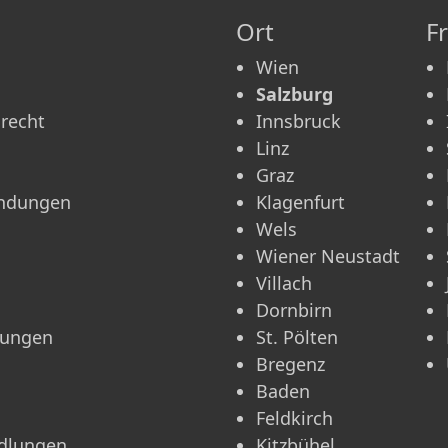
Ort
F
Wien
Salzburg
recht
Innsbruck
Linz
Graz
ündungen
Klagenfurt
Wels
Wiener Neustadt
Villach
Dornbirn
rungen
St. Pölten
Bregenz
Baden
Feldkirch
ndlungen
Kitzbühel