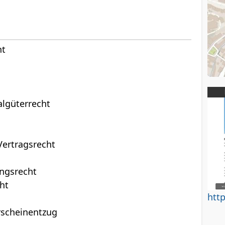
ht
algüterrecht
Vertragsrecht
ngsrecht
ht
htt
rscheinentzug