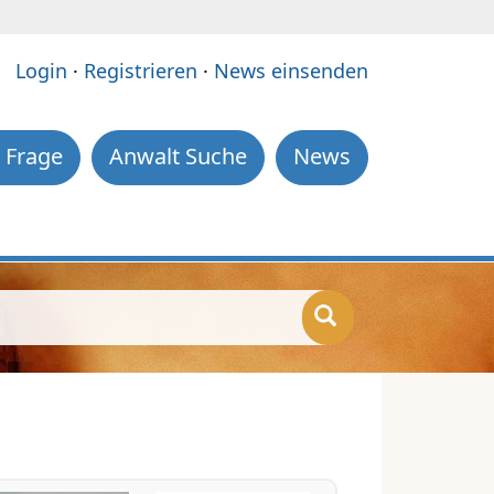
e:
Login
·
Registrieren
·
News einsenden
 Frage
Anwalt Suche
News