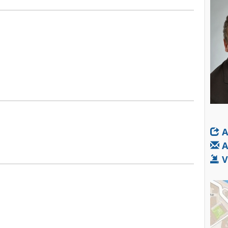
A
A
V