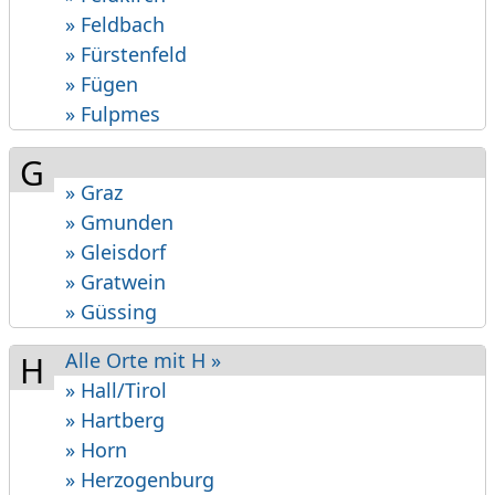
» Feldbach
» Fürstenfeld
» Fügen
» Fulpmes
G
» Graz
» Gmunden
» Gleisdorf
» Gratwein
» Güssing
Alle Orte mit H »
H
» Hall/Tirol
» Hartberg
» Horn
» Herzogenburg