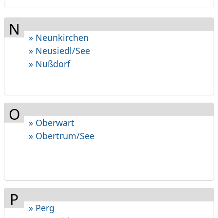
N
» Neunkirchen
» Neusiedl/See
» Nußdorf
O
» Oberwart
» Obertrum/See
P
» Perg