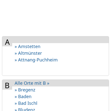
A
» Amstetten
» Altmünster
» Attnang-Puchheim
Alle Orte mit B »
B
» Bregenz
» Baden
» Bad Ischl
» Bludenz