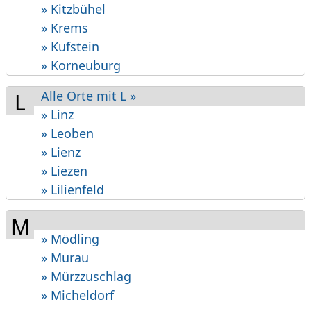
» Kitzbühel
» Krems
» Kufstein
» Korneuburg
Alle Orte mit L »
L
» Linz
» Leoben
» Lienz
» Liezen
» Lilienfeld
M
» Mödling
» Murau
» Mürzzuschlag
» Micheldorf