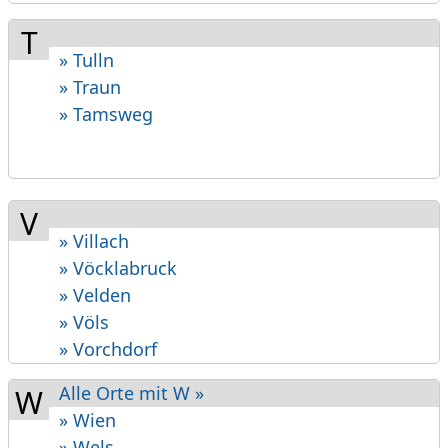
T
» Tulln
» Traun
» Tamsweg
V
» Villach
» Vöcklabruck
» Velden
» Völs
» Vorchdorf
Alle Orte mit W »
W
» Wien
» Wels