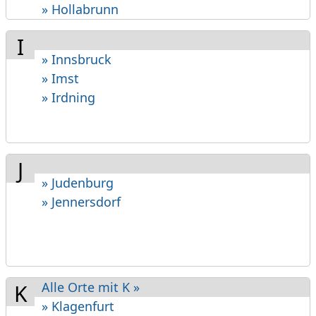
» Hollabrunn
I
» Innsbruck
» Imst
» Irdning
J
» Judenburg
» Jennersdorf
Alle Orte mit K »
K
» Klagenfurt