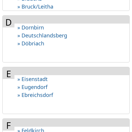
» Bruck/Leitha
D
» Dornbirn
» Deutschlandsberg
» Döbriach
E
» Eisenstadt
» Eugendorf
» Ebreichsdorf
F
» Feldkirch