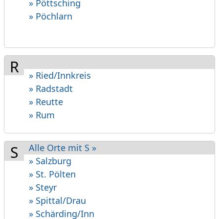
» Pöttsching
» Pöchlarn
R
» Ried/Innkreis
» Radstadt
» Reutte
» Rum
Alle Orte mit S »
S
» Salzburg
» St. Pölten
» Steyr
» Spittal/Drau
» Schärding/Inn