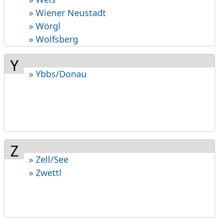
» Wiener Neustadt
» Wörgl
» Wolfsberg
Y
» Ybbs/Donau
Z
» Zell/See
» Zwettl