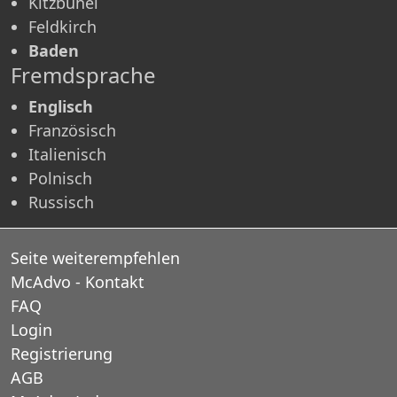
Kitzbühel
Feldkirch
Baden
Fremdsprache
Englisch
Französisch
Italienisch
Polnisch
Russisch
Seite weiterempfehlen
McAdvo - Kontakt
FAQ
Login
Registrierung
AGB