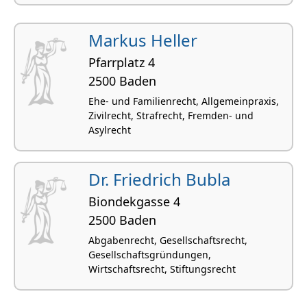
Ehe- und Familienrecht, Miet- und
Wohnrecht, Bauvertragsrecht, Gewerbl.
Markus Heller
Rechtsschutz, Immaterialgüterrecht
Pfarrplatz 4
2500 Baden
Ehe- und Familienrecht, Allgemeinpraxis,
Zivilrecht, Strafrecht, Fremden- und
Asylrecht
Dr. Friedrich Bubla
Biondekgasse 4
2500 Baden
Abgabenrecht, Gesellschaftsrecht,
Gesellschaftsgründungen,
Wirtschaftsrecht, Stiftungsrecht