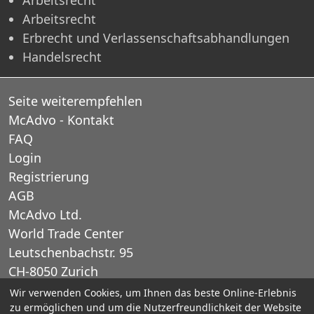
Arbeitsrecht
Erbrecht und Verlassenschaftsabhandlungen
Handelsrecht
Seite weiterempfehlen
McAdvo - Kontakt
FAQ
Login
Registrierung
AGB
McAdvo Ltd.
World Trade Center
Leutschenbachstr. 95
CH-8050 Zurich
Schweiz
Wir verwenden Cookies, um Ihnen das beste Online-Erlebnis
zu ermöglichen und um die Nutzerfreundlichkeit der Website