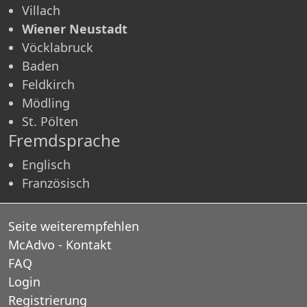
Villach
Wiener Neustadt
Vöcklabruck
Baden
Feldkirch
Mödling
St. Pölten
Fremdsprache
Englisch
Französisch
Seite weiterempfehlen
McAdvo - Kontakt
FAQ
Login
Registrierung