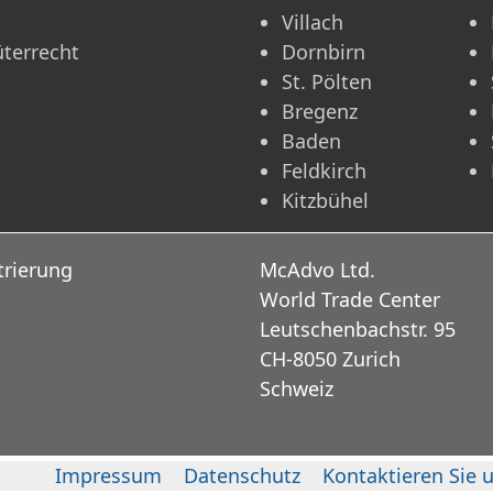
Villach
üterrecht
Dornbirn
St. Pölten
Bregenz
Baden
Feldkirch
Kitzbühel
trierung
McAdvo Ltd.
World Trade Center
Leutschenbachstr. 95
CH-8050 Zurich
Schweiz
Impressum
Datenschutz
Kontaktieren Sie 