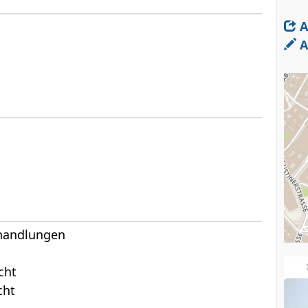
A
A
bhandlungen
cht
cht