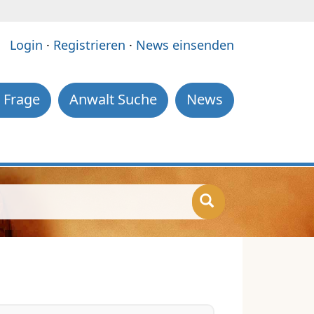
e:
Login
·
Registrieren
·
News einsenden
 Frage
Anwalt Suche
News