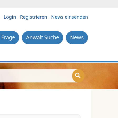
e:
Login
·
Registrieren
·
News einsenden
 Frage
Anwalt Suche
News