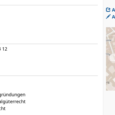
A
A
3 12
tsgründungen
algüterrecht
cht