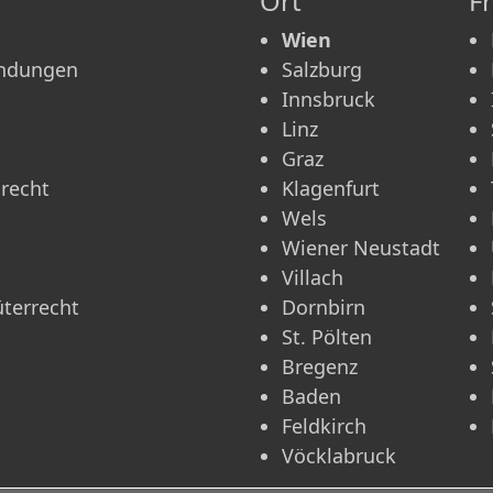
Ort
F
Wien
ündungen
Salzburg
Innsbruck
Linz
Graz
recht
Klagenfurt
Wels
Wiener Neustadt
Villach
üterrecht
Dornbirn
St. Pölten
Bregenz
Baden
Feldkirch
Vöcklabruck