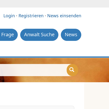
e:
Login
·
Registrieren
·
News einsenden
 Frage
Anwalt Suche
News