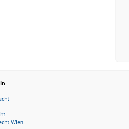
 in
echt
cht
echt Wien