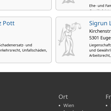
Ehe- und Fam
Gewährleistu
Verwaltungs
z Pott
Sigrun L
Kirchenstr
5301 Euge
 Schadenersatz- und
Liegenschaft
rkehrsrecht, Unfallschäden,
und Gewährle
Arbeitsrecht,
Ort
F
Wien