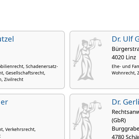
tzel
Dr. Ulf
Bürgerstr
4020 Linz
bilienrecht, Schadenersatz-
Ehe- und Fam
, Gesellschaftsrecht,
Wohnrecht, Zi
 Zivilrecht
ner
Dr. Ger
Rechtsanw
(GbR)
Burggrabe
ht, Verkehrsrecht,
t
4780 Schä