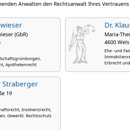
enden Anwälten den Rechtsanwalt Ihres Vertrauens in
twieser
Dr. Kla
wieser (GbR)
Maria-The
6
4600 Wels
Ehe- und Fam
Immobilienre
llschaftsgründungen,
Erbrecht un
cht, Apothekenrecht
r Straberger
ße 19
aftsrecht, Insolvenzrecht,
n, Gewerbl. Rechtsschutz