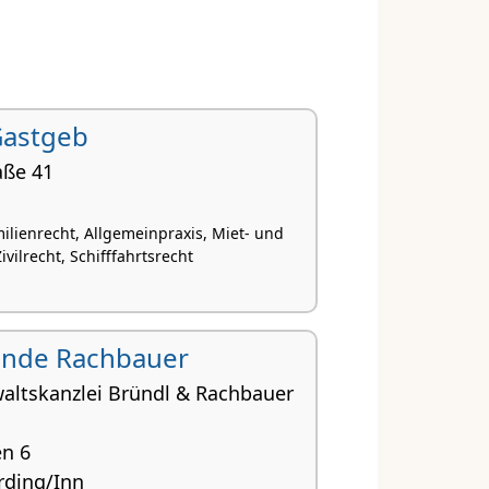
 Gastgeb
aße 41
ilienrecht, Allgemeinpraxis, Miet- und
vilrecht, Schifffahrtsrecht
linde Rachbauer
altskanzlei Bründl & Rachbauer
n 6
rding/Inn