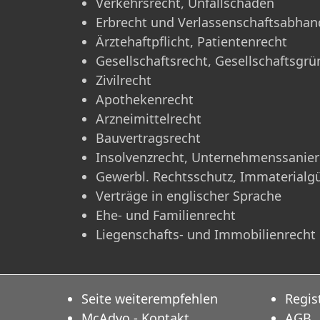
Verkehrsrecht, Unfallschäden
Erbrecht und Verlassenschaftsabha
Ärztehaftpflicht, Patientenrecht
Gesellschaftsrecht, Gesellschaftsgr
Zivilrecht
Apothekenrecht
Arzneimittelrecht
Bauvertragsrecht
Insolvenzrecht, Unternehmenssanie
Gewerbl. Rechtsschutz, Immaterialg
Verträge in englischer Sprache
Ehe- und Familienrecht
Liegenschafts- und Immobilienrecht
Seite weiterempfehlen
Regis
McAdvo - Kontakt
AGB