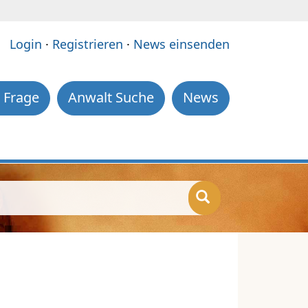
e:
Login
·
Registrieren
·
News einsenden
 Frage
Anwalt Suche
News