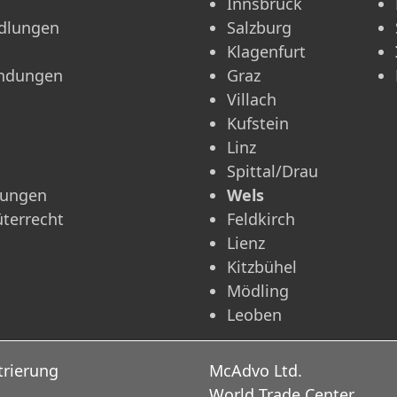
Innsbruck
ndlungen
Salzburg
Klagenfurt
ündungen
Graz
Villach
Kufstein
Linz
Spittal/Drau
rungen
Wels
üterrecht
Feldkirch
Lienz
Kitzbühel
Mödling
Leoben
trierung
McAdvo Ltd.
World Trade Center