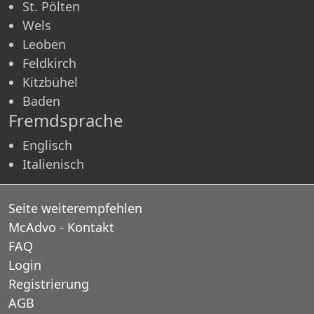
St. Pölten
Wels
Leoben
Feldkirch
Kitzbühel
Baden
Fremdsprache
Englisch
Italienisch
Seite weiterempfehlen
McAdvo - Kontakt
FAQ
Login
Registrierung
AGB