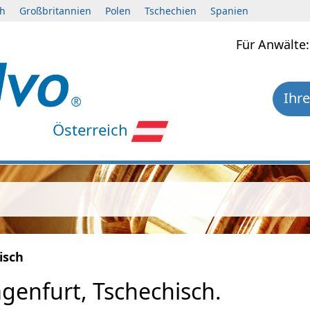
ch
Großbritannien
Polen
Tschechien
Spanien
Für Anwält
Ihre
Österreich
isch
genfurt, Tschechisch.