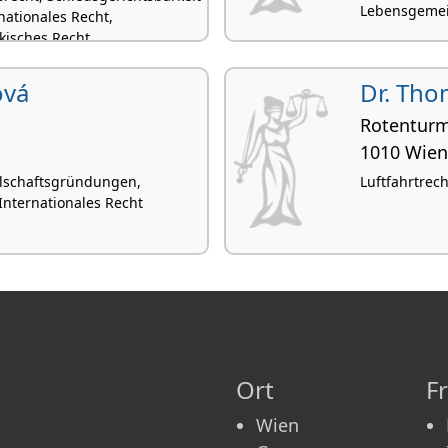
Lebensgemei
nationales Recht,
kisches Recht
ová
Dr. Tho
Rotenturm
1010 Wien
llschaftsgründungen,
Luftfahrtrech
 Internationales Recht
Ort
F
Wien