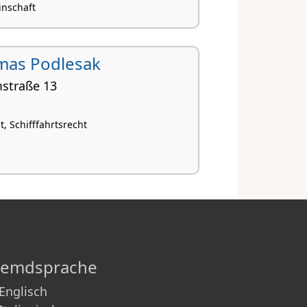
nschaft
mas Podlesak
straße 13
t, Schifffahrtsrecht
remdsprache
Englisch