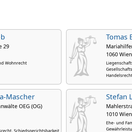
eb
Tomas 
e 29
Mariahilfe
1060 Wien
und Wohnrecht
Liegenschaft
Gesellschaft
Handelsrech
a-Mascher
Stefan 
anwälte OEG (OG)
Mahlerstr
1010 Wien
Ehe- und Fam
Gewährleistun
srecht, Schiedsgerichtsbarkeit