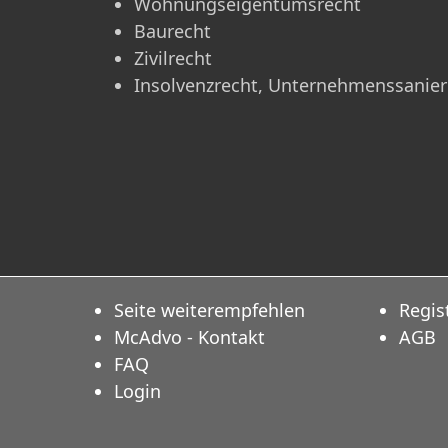
Wohnungseigentumsrecht
Baurecht
Zivilrecht
Insolvenzrecht, Unternehmenssanie
Seite weiterempfehlen
Regis
McAdvo - Kontakt
AGB
FAQ
Login