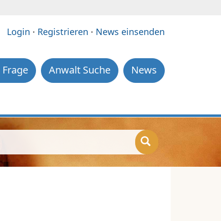
e:
Login
·
Registrieren
·
News einsenden
 Frage
Anwalt Suche
News