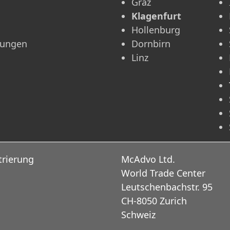
Graz
Klagenfurt
Hollenburg
rungen
Dornbirn
Linz
trierung
McAdvo Ltd.
World Trade Center
Leutschenbachstr. 95
CH-8050 Zurich
Schweiz