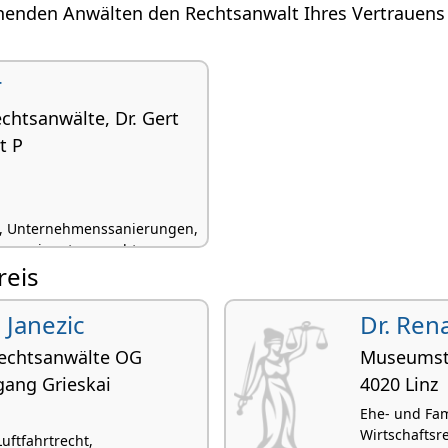
henden Anwälten den Rechtsanwalt Ihres Vertrauens i
r
chtsanwälte, Dr. Gert
t P
ht, Unternehmenssanierungen,
ungseigentumsrecht
reis
 Janezic
Dr. Ren
Rechtsanwälte OG
Museumst
gang Grieskai
4020 Linz
Ehe- und Fam
Wirtschaftsr
uftfahrtrecht,