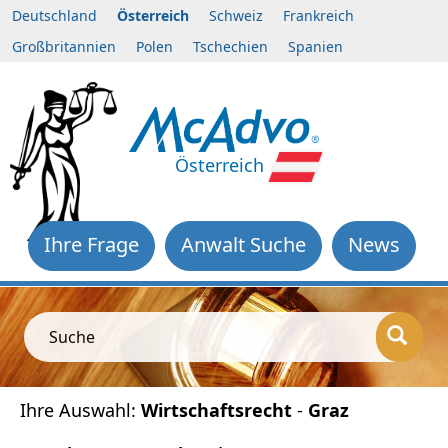
Deutschland
Österreich
Schweiz
Frankreich
Großbritannien
Polen
Tschechien
Spanien
Österreich
Ihre Frage
Anwalt Suche
News
Suche
Ihre Auswahl:
Wirtschaftsrecht
-
Graz