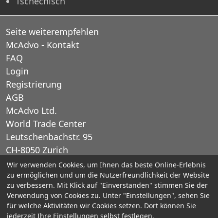
Tschechisch
Seite weiterempfehlen
McAdvo - Kontakt
FAQ
Login
Registrierung
AGB
McAdvo Ltd.
World Trade Center
Leutschenbachstr. 95
CH-8050 Zurich
Schweiz
Wir verwenden Cookies, um Ihnen das beste Online-Erlebnis
zu ermöglichen und um die Nutzerfreundlichkeit der Website
zu verbessern. Mit Klick auf "Einverstanden" stimmen Sie der
E-Mail: office@mcadvo.com
Verwendung von Cookies zu. Unter "Einstellungen", sehen Sie
für welche Aktivitäten wir Cookies setzen. Dort können Sie
© 2005-2025 McAdvo Ltd.
jederzeit Ihre Einstellungen selbst festlegen.