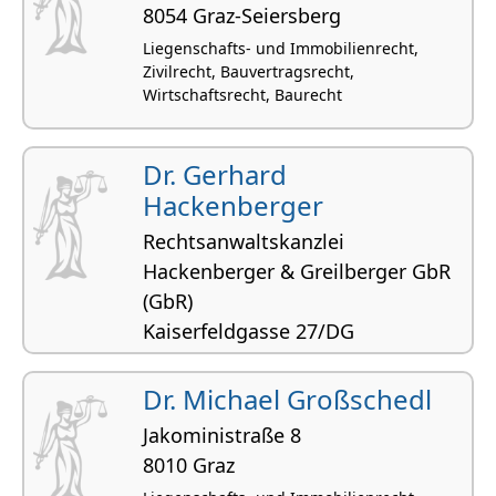
8054 Graz-Seiersberg
Liegenschafts- und Immobilienrecht,
Zivilrecht, Bauvertragsrecht,
Wirtschaftsrecht, Baurecht
Dr. Gerhard
Hackenberger
Rechtsanwaltskanzlei
Hackenberger & Greilberger GbR
(GbR)
Kaiserfeldgasse 27/DG
8010 Graz
Dr. Michael Großschedl
Liegenschafts- und Immobilienrecht, Miet-
und Wohnrecht, Gesellschaftsrecht,
Jakoministraße 8
Gesellschaftsgründungen,
8010 Graz
Bauvertragsrecht