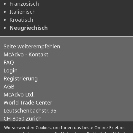
Französisch
Italienisch
Kroatisch
Neugriechisch
Seite weiterempfehlen
McAdvo - Kontakt
FAQ
Login
Registrierung
AGB
McAdvo Ltd.
World Trade Center
Leutschenbachstr. 95
CH-8050 Zurich
Schweiz
Wir verwenden Cookies, um Ihnen das beste Online-Erlebnis