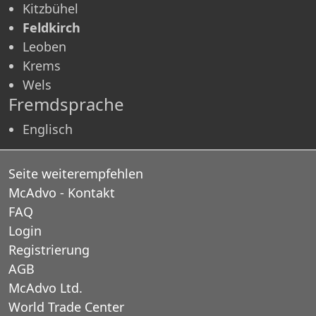
Kitzbühel
Feldkirch
Leoben
Krems
Wels
Fremdsprache
Englisch
Seite weiterempfehlen
McAdvo - Kontakt
FAQ
Login
Registrierung
AGB
McAdvo Ltd.
World Trade Center