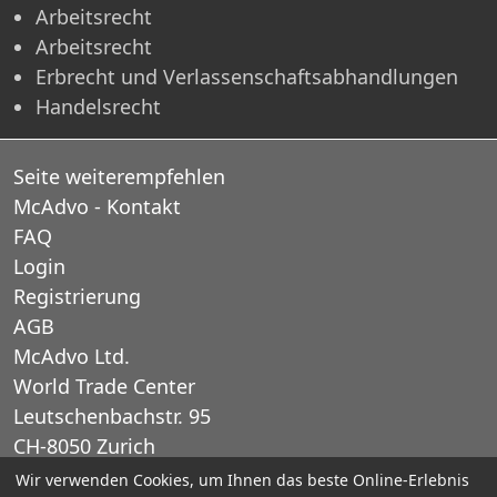
Arbeitsrecht
Arbeitsrecht
Erbrecht und Verlassenschaftsabhandlungen
Handelsrecht
Seite weiterempfehlen
McAdvo - Kontakt
FAQ
Login
Registrierung
AGB
McAdvo Ltd.
World Trade Center
Leutschenbachstr. 95
CH-8050 Zurich
Schweiz
Wir verwenden Cookies, um Ihnen das beste Online-Erlebnis