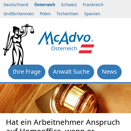
Deutschland
Österreich
Schweiz
Frankreich
Großbritannien
Polen
Tschechien
Spanien
Österreich
Ihre Frage
Anwalt Suche
News
Hat ein Arbeitnehmer Anspruch
auf Homeoffice, wenn er