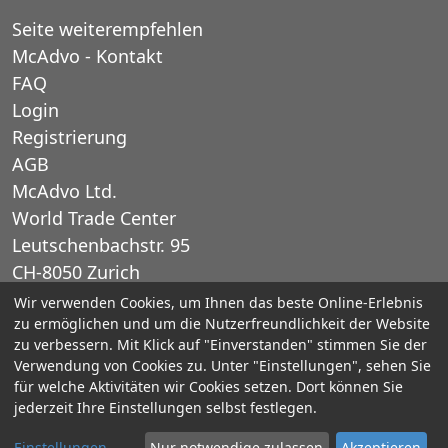
Seite weiterempfehlen
McAdvo - Kontakt
FAQ
Login
Registrierung
AGB
McAdvo Ltd.
World Trade Center
Leutschenbachstr. 95
CH-8050 Zurich
Schweiz
Wir verwenden Cookies, um Ihnen das beste Online-Erlebnis
zu ermöglichen und um die Nutzerfreundlichkeit der Website
zu verbessern. Mit Klick auf "Einverstanden" stimmen Sie der
E-Mail: office@mcadvo.com
Verwendung von Cookies zu. Unter "Einstellungen", sehen Sie
für welche Aktivitäten wir Cookies setzen. Dort können Sie
© 2005-2025 McAdvo Ltd.
jederzeit Ihre Einstellungen selbst festlegen.
Impressum
Datenschutz
Einstellungen
Nur notwendige zulassen
Akzeptieren