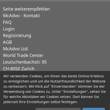
Seite weiterempfehlen
McAdvo - Kontakt
FAQ
Login
Registrierung
AGB
McAdvo Ltd.
World Trade Center
Leutschenbachstr. 95
CH-8050 Zurich
Schweiz
Wir verwenden Cookies, um Ihnen das beste Online-Erlebnis
zu ermöglichen und um die Nutzerfreundlichkeit der Website
zu verbessern. Mit Klick auf "Einverstanden" stimmen Sie der
E-Mail: office@mcadvo.com
Verwendung von Cookies zu. Unter "Einstellungen", sehen Sie
für welche Aktivitäten wir Cookies setzen. Dort können Sie
© 2005-2025 McAdvo Ltd.
jederzeit Ihre Einstellungen selbst festlegen.
Impressum
Datenschutz